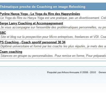
Thématique proche de Coaching en image Relooking
Pyrène Hasya Yoga - Le Yoga du Rire des Happyrénées
Le Yoga du Rire ou Hasya Yoga est une pratique, pas un divertissement. Cré
Serge Lamy Coaching et Accompagnement
Je vous accompagne sur l'ensemble des problématiques personnelles, ou pro
SBC
Site et blog sur la prospection pour Micro entreprises, freelances et VDI. Coa
PS Coaching - Coach sportif personnel 30 34
Diplômé universitaire et formé par les coachs les plus réputés, je mets des a
Csam coaching
Séances en groupe ou personnalisées. Pour remise en forme, Pour préparatio
Propulsé par Arfooo Annuaire © 2008 - 2010 Gener