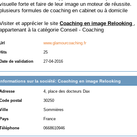
visuelle forte et faire de leur image un moteur de réussite.
plusieurs formules de coaching en cabinet ou à domicile
Visiter et apprécier le site
Coaching en image Relooking
,
appartenant à la catégorie
Conseil - Coaching
Url
www.glamourcoaching.fr
Hits
25
Date de validation
27-04-2016
Informations sur la société: Coaching en image Relooking
Adresse
4, place des docteurs Dax
Code postal
30250
Ville
Sommières
Pays
France
Téléphone
0668610946