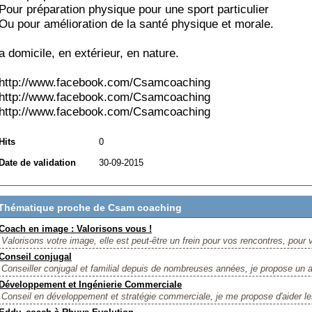
Pour préparation physique pour une sport particulier
Ou pour amélioration de la santé physique et morale.
a domicile, en extérieur, en nature.
http://www.facebook.com/Csamcoaching
http://www.facebook.com/Csamcoaching
http://www.facebook.com/Csamcoaching
Hits
0
Date de validation
30-09-2015
Thématique proche de Csam coaching
Coach en image : Valorisons vous !
Valorisons votre image, elle est peut-être un frein pour vos rencontres, pour v
Conseil conjugal
Conseiller conjugal et familial depuis de nombreuses années, je propose un
Développement et Ingénierie Commerciale
Conseil en développement et stratégie commerciale, je me propose d'aider le