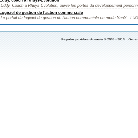
Eddy, coach à Rhuys-Evolution
Eddy, Coach à Rhuys Évolution, ouvre les portes du développement personnel
Logiciel de gestion de l'action commerciale
Le portail du logiciel de gestion de l'action commerciale en mode SaaS : L
Propulsé par Arfooo Annuaire © 2008 - 2010 Gener