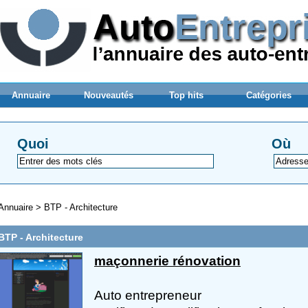
Annuaire
Nouveautés
Top hits
Catégories
Quoi
Où
Annuaire
>
BTP - Architecture
BTP - Architecture
maçonnerie rénovation
Auto entrepreneur