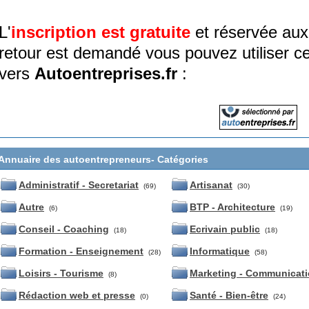
L'
inscription est gratuite
et réservée aux
retour est demandé vous pouvez utiliser ce
vers
Autoentreprises.fr
:
Annuaire des autoentrepreneurs- Catégories
Administratif - Secretariat
Artisanat
(69)
(30)
Autre
BTP - Architecture
(6)
(19)
Conseil - Coaching
Ecrivain public
(18)
(18)
Formation - Enseignement
Informatique
(28)
(58)
Loisirs - Tourisme
Marketing - Communicat
(8)
Rédaction web et presse
Santé - Bien-être
(0)
(24)