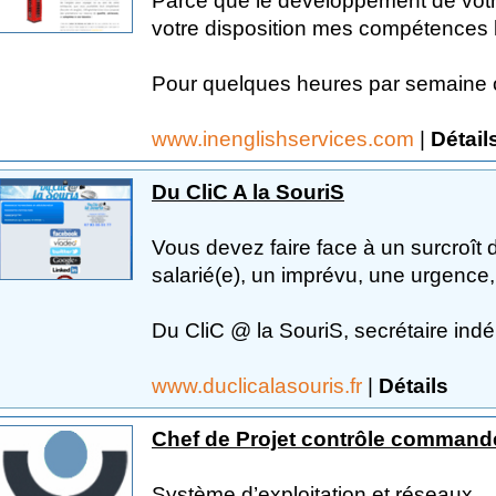
Parce que le développement de votre 
votre disposition mes compétences l
Pour quelques heures par semaine ou
www.inenglishservices.com
|
Détail
Du CliC A la SouriS
Vous devez faire face à un surcroît d
salarié(e), un imprévu, une urgence
Du CliC @ la SouriS, secrétaire indé
www.duclicalasouris.fr
|
Détails
Chef de Projet contrôle command
Système d’exploitation et réseaux