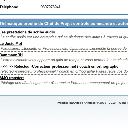
Téléphone
0607978941
Thématique proche de Chef de Projet contrôle commande et aut
Les prestations de scribe audio
Le scribe audio est une entreprise qui se distingue des autres à travers la qua
Le Juste Mot
Particuliers, Etudiants et Professionnels, Optimisons Ensemble la portée de v
DammannRH
L’externalisation vous apporte un gain de temps et vous permet la sécurisati
>>>>>> Relecteur-Correcteur professionnel / coach en orthographe
relecteur-correcteur professionnel / coach en orthographe Faites relire vos d
AMO transfert
Pilotage des déménagements d'entreprise Formation management de projet
Propulsé par Arfooo Annuaire © 2008 - 2010 Gener