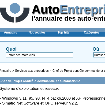
Annuaire
Nouveautés
Top hits
Catégories
Quoi
Où
Annuaire
>
Services aux entreprises
>
Chef de Projet contrôle commande et
Chef de Projet contrôle commande et automatisme
Système d’exploitation et réseaux
- Windows 3.11, 95, 98, NT4 pack6,2000 et XP Professionne
- Simatic Net Software et OPC serveur V2.2.