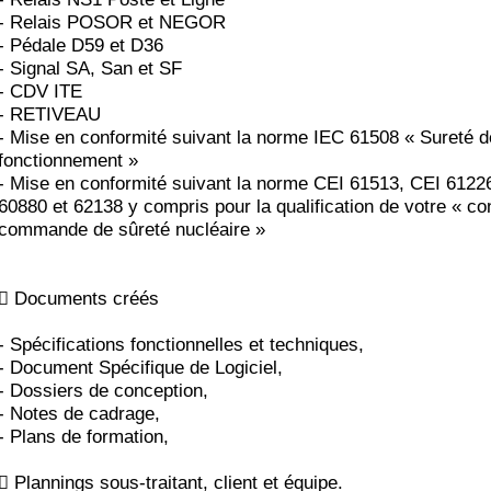
- Relais POSOR et NEGOR
- Pédale D59 et D36
- Signal SA, San et SF
- CDV ITE
- RETIVEAU
- Mise en conformité suivant la norme IEC 61508 « Sureté d
fonctionnement »
- Mise en conformité suivant la norme CEI 61513, CEI 6122
60880 et 62138 y compris pour la qualification de votre « co
commande de sûreté nucléaire »
 Documents créés
- Spécifications fonctionnelles et techniques,
- Document Spécifique de Logiciel,
- Dossiers de conception,
- Notes de cadrage,
- Plans de formation,
 Plannings sous-traitant, client et équipe.