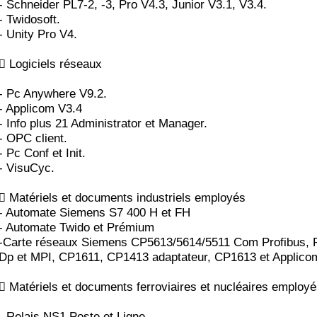
- Schneider PL7-2, -3, Pro V4.3, Junior V3.1, V3.4.
- Twidosoft.
- Unity Pro V4.
 Logiciels réseaux
- Pc Anywhere V9.2.
- Applicom V3.4
- Info plus 21 Administrator et Manager.
- OPC client.
- Pc Conf et Init.
- VisuCyc.
 Matériels et documents industriels employés
- Automate Siemens S7 400 H et FH
- Automate Twido et Prémium
-Carte réseaux Siemens CP5613/5614/5511 Com Profibus, P
Dp et MPI, CP1611, CP1413 adaptateur, CP1613 et Applico
 Matériels et documents ferroviaires et nucléaires employ
- Relais NS1 Poste et Ligne