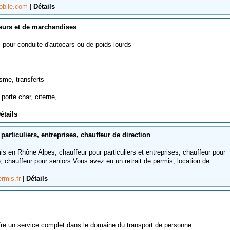
obile.com
|
Détails
eurs et de marchandises
 pour conduite d'autocars ou de poids lourds
isme, transferts
porte char, citerne,...
étails
particuliers, entreprises, chauffeur de direction
 en Rhône Alpes, chauffeur pour particuliers et entreprises, chauffeur pour
 chauffeur pour seniors.Vous avez eu un retrait de permis, location de...
rmis.fr
|
Détails
fre un service complet dans le domaine du transport de personne.