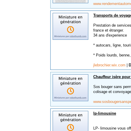
www.rendementautom
Transports de voyag
Prestation de services
france et étranger.
34 ans d'experience
* autocars, ligne, tour
* Poids lourds, benne, 
jlebrochier.wix.com
|
D
Chauffeur isère pour 
Sos bouger sans permis
colisage et convoyage,
www.sosbougersanspe
lp-limousine
LP- limousine vous of