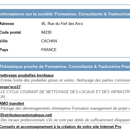
Informations sur la société: Formatrice, Consultante & Traductrice
Adresse
45, Rue du Fief des Arcs
Code postal
94230
Ville
CACHAN
Pays
FRANCE
Thématique proche de Formatrice, Consultante & Traductrice Franç
nettoyage poubelles bordeaux
Entrée-Sortie des poubelles grises et vertes. Nettoyage des parties communes
propr'eco17
LE CYCLE COURANT DE NETTOYAGE DES LOCAUX ET DES INFRAS
UN...
AMO transfert
Pilotage des déménagements d'entreprise Formation management de projet
|Distributeurautomatique.net|
Des locaux professionnels s'ils ne sont pas dotés de suffisamment d'équipem
Conseils et accompagnement à la création de votre site Internet Pro