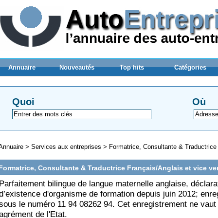
Annuaire
Nouveautés
Top hits
Catégories
Quoi
Où
Annuaire
>
Services aux entreprises
>
Formatrice, Consultante & Traductrice
Formatrice, Consultante & Traductrice Français/Anglais et vice ve
Parfaitement bilingue de langue maternelle anglaise, déclara
d’existence d'organisme de formation depuis juin 2012; enre
sous le numéro 11 94 08262 94. Cet enregistrement ne vaut
agrément de l'Etat.