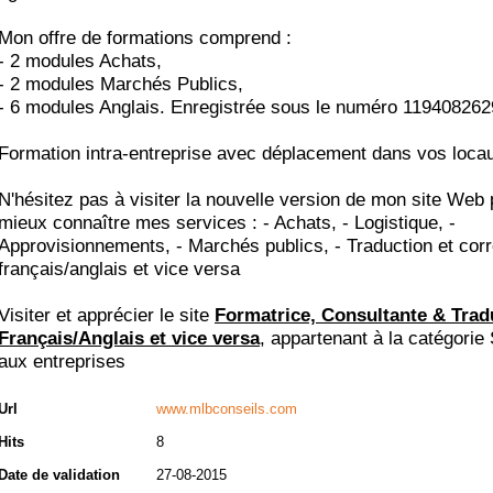
Mon offre de formations comprend :
- 2 modules Achats,
- 2 modules Marchés Publics,
- 6 modules Anglais. Enregistrée sous le numéro 119408262
Formation intra-entreprise avec déplacement dans vos loca
N'hésitez pas à visiter la nouvelle version de mon site Web 
mieux connaître mes services : - Achats, - Logistique, -
Approvisionnements, - Marchés publics, - Traduction et corr
français/anglais et vice versa
Visiter et apprécier le site
Formatrice, Consultante & Trad
Français/Anglais et vice versa
, appartenant à la catégorie
aux entreprises
Url
www.mlbconseils.com
Hits
8
Date de validation
27-08-2015