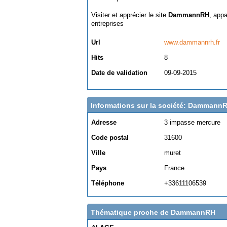
Visiter et apprécier le site
DammannRH
, appa
entreprises
Url
www.dammannrh.fr
Hits
8
Date de validation
09-09-2015
Informations sur la société: Dammann
Adresse
3 impasse mercure
Code postal
31600
Ville
muret
Pays
France
Téléphone
+33611106539
Thématique proche de DammannRH