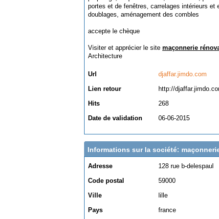
portes et de fenêtres, carrelages intérieurs et 
doublages, aménagement des combles
accepte le chèque
Visiter et apprécier le site
maçonnerie rénova
Architecture
Url
djaffar.jimdo.com
Lien retour
http://djaffar.jimdo.c
Hits
268
Date de validation
06-06-2015
Informations sur la société: maçonneri
Adresse
128 rue b-delespaul
Code postal
59000
Ville
lille
Pays
france