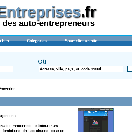
 hits
Catégories
Soumettre un site
Où
énovation
maçonnerie
novation,maçonnerie extérieur murs
es fondations, dallage-chapes, pose de