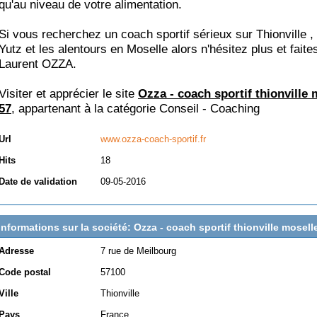
qu'au niveau de votre alimentation.
Si vous recherchez un coach sportif sérieux sur Thionville 
Yutz et les alentours en Moselle alors n'hésitez plus et faite
Laurent OZZA.
Visiter et apprécier le site
Ozza - coach sportif thionville 
57
, appartenant à la catégorie
Conseil - Coaching
Url
www.ozza-coach-sportif.fr
Hits
18
Date de validation
09-05-2016
Informations sur la société: Ozza - coach sportif thionville mosell
Adresse
7 rue de Meilbourg
Code postal
57100
Ville
Thionville
Pays
France