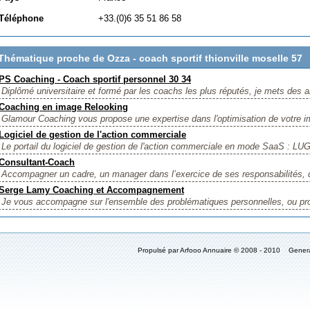
Téléphone
+33.(0)6 35 51 86 58
Thématique proche de Ozza - coach sportif thionville moselle 57
PS Coaching - Coach sportif personnel 30 34
Diplômé universitaire et formé par les coachs les plus réputés, je mets des a
Coaching en image Relooking
Glamour Coaching vous propose une expertise dans l'optimisation de votre im
Logiciel de gestion de l'action commerciale
Le portail du logiciel de gestion de l'action commerciale en mode SaaS : L
Consultant-Coach
Accompagner un cadre, un manager dans l’exercice de ses responsabilités, d
Serge Lamy Coaching et Accompagnement
Je vous accompagne sur l'ensemble des problématiques personnelles, ou pro
Propulsé par Arfooo Annuaire © 2008 - 2010 Gener