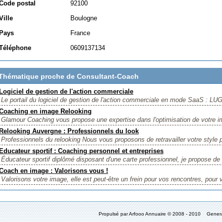
Code postal
92100
Ville
Boulogne
Pays
France
Téléphone
0609137134
Thématique proche de Consultant-Coach
Logiciel de gestion de l'action commerciale
Le portail du logiciel de gestion de l'action commerciale en mode SaaS : L
Coaching en image Relooking
Glamour Coaching vous propose une expertise dans l'optimisation de votre im
Relooking Auvergne : Professionnels du look
Professionnels du relooking Nous vous proposons de retravailler votre style 
Educateur sportif : Coaching personnel et entreprises
Éducateur sportif diplômé disposant d'une carte professionnel, je propose d
Coach en image : Valorisons vous !
Valorisons votre image, elle est peut-être un frein pour vos rencontres, pour v
Propulsé par Arfooo Annuaire © 2008 - 2010 Gener