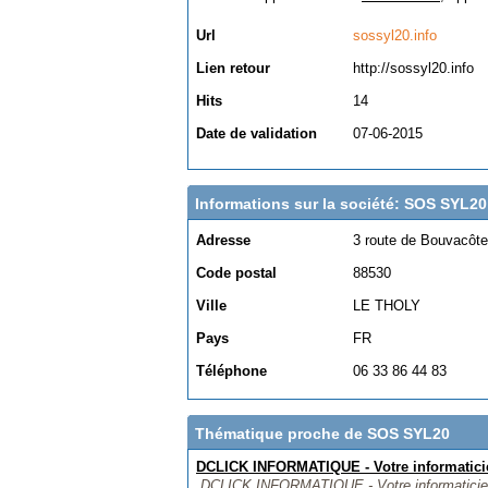
Url
sossyl20.info
Lien retour
http://sossyl20.info
Hits
14
Date de validation
07-06-2015
Informations sur la société: SOS SYL20
Adresse
3 route de Bouvacôte
Code postal
88530
Ville
LE THOLY
Pays
FR
Téléphone
06 33 86 44 83
Thématique proche de SOS SYL20
DCLICK INFORMATIQUE - Votre informatici
DCLICK INFORMATIQUE - Votre informaticien à 