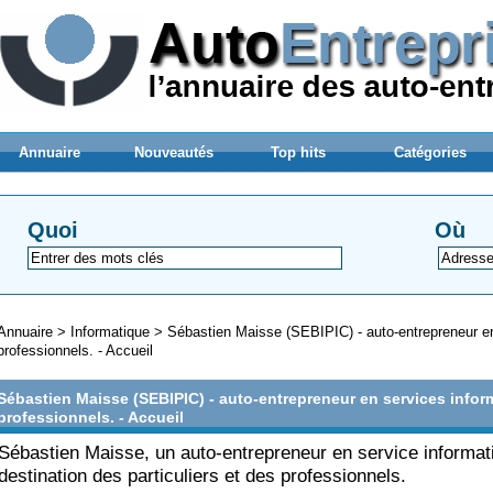
Annuaire
Nouveautés
Top hits
Catégories
Quoi
Où
Annuaire
>
Informatique
>
Sébastien Maisse (SEBIPIC) - auto-entrepreneur en 
professionnels. - Accueil
Sébastien Maisse (SEBIPIC) - auto-entrepreneur en services informa
professionnels. - Accueil
Sébastien Maisse, un auto-entrepreneur en service informat
destination des particuliers et des professionnels.