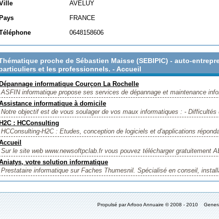
Ville
AVELUY
Pays
FRANCE
Téléphone
0648158606
Thématique proche de Sébastien Maisse (SEBIPIC) - auto-entrepre
particuliers et les professionnels. - Accueil
Dépannage informatique Courçon La Rochelle
ASFIN informatique propose ses services de dépannage et maintenance infor
Assistance informatique à domicile
Notre objectif est de vous soulager de vos maux informatiques : - Difficultés d'
H2C : HCConsulting
HCConsulting-H2C : Etudes, conception de logiciels et d'applications réponda
Accueil
Sur le site web www.newsoftpclab.fr vous pouvez télécharger gratuitement
Aniatys, votre solution informatique
Prestataire informatique sur Faches Thumesnil. Spécialisé en conseil, installa
Propulsé par Arfooo Annuaire © 2008 - 2010 Gener