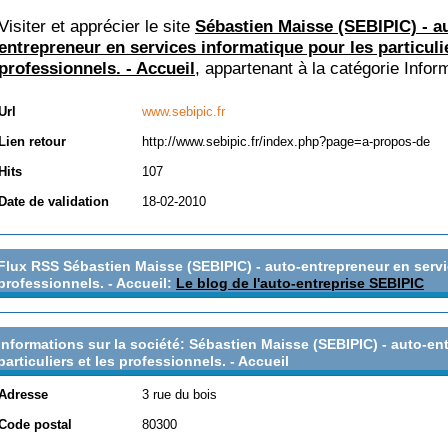
Visiter et apprécier le site
Sébastien Maisse (SEBIPIC) - a
entrepreneur en services informatique pour les particulie
professionnels. - Accueil
, appartenant à la catégorie
Infor
Url
www.sebipic.fr
Lien retour
http://www.sebipic.fr/index.php?page=a-propos-de
Hits
107
Date de validation
18-02-2010
Flux RSS Sébastien Maisse (SEBIPIC) - auto-entrepreneur en servic
professionnels. - Accueil:
Le blog de l'auto-entreprise SEBIPIC
Informations sur la société: Sébastien Maisse (SEBIPIC) - auto-en
particuliers et les professionnels. - Accueil
Adresse
3 rue du bois
Code postal
80300