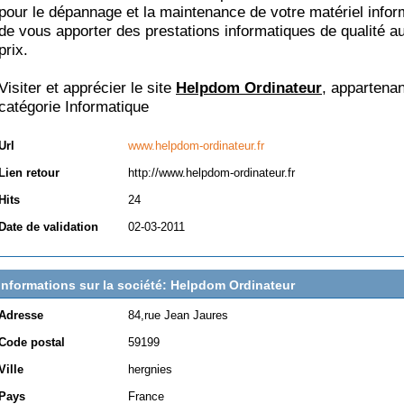
pour le dépannage et la maintenance de votre matériel infor
de vous apporter des prestations informatiques de qualité au
prix.
Visiter et apprécier le site
Helpdom Ordinateur
, appartenan
catégorie
Informatique
Url
www.helpdom-ordinateur.fr
Lien retour
http://www.helpdom-ordinateur.fr
Hits
24
Date de validation
02-03-2011
Informations sur la société: Helpdom Ordinateur
Adresse
84,rue Jean Jaures
Code postal
59199
Ville
hergnies
Pays
France