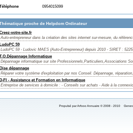
Téléphone
0954015099
Thématique proche de Helpdom Ordinateur
Creez-votre-site.fr
Auto-entrepreneur dans la création des sites internet sur-mesure, du référenc
LudoPC 59
LudoPC 59 - Ludovic MAES (Auto-Entrepreneur) depuis 2010 - SIRET : 5225
T.O.Dépannage Informatique
Dépannage informatique sur site Professionnels,Particuliers,Associations Sou
Oise dépannage
Réparer votre système d'exploitation par nos Conseil. Dépannage, réparation
D-FI - Assistance et Formation en Informatique
Entreprise de services à domicile : - Conseils sur achats - Aide à la connexion
Propulsé par Arfooo Annuaire © 2008 - 2010 Gener