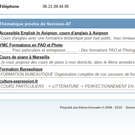
Téléphone
06.21.09.44.95
Thématique proche de Services-AT
Accessible English In Avignon, cours d'anglais à Avignon
Cours d'anglais avec une formatrice britannique pour tout public, tous niveaux
YMC Formations en PAO et Photo
_____ Pour particuliers et entreprises _____ - Des formations PAO et Photog
Cours de piano à Marseille
Je vous propose des cours de piano à mon domicile, dans le 4ème arrondisse
Formation Bureautique
FORMATION BUREAUTIQUE Organisation complète de vos sessions de formati
culture-expression.fr
COURS PARTICULIERS : -> LITTÉRATURE -> PERFECTIONNEMENT EN F
Propulsé par Arfooo Annuaire © 2008 - 2010 Gener