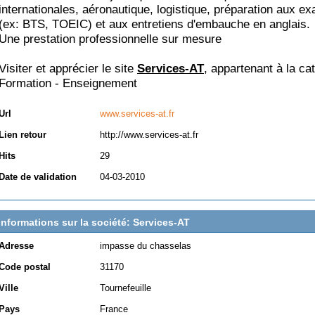
internationales, aéronautique, logistique, préparation aux e
(ex: BTS, TOEIC) et aux entretiens d'embauche en anglais.
Une prestation professionnelle sur mesure
Visiter et apprécier le site
Services-AT
, appartenant à la ca
Formation - Enseignement
Url
www.services-at.fr
Lien retour
http://www.services-at.fr
Hits
29
Date de validation
04-03-2010
Informations sur la société: Services-AT
Adresse
impasse du chasselas
Code postal
31170
Ville
Tournefeuille
Pays
France