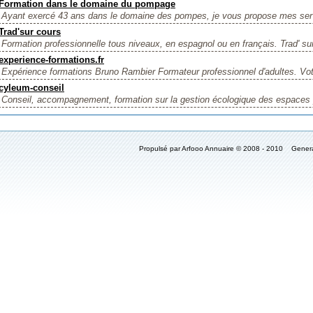
Formation dans le domaine du pompage
Ayant exercé 43 ans dans le domaine des pompes, je vous propose mes serv
Trad'sur cours
Formation professionnelle tous niveaux, en espagnol ou en français. Trad' su
experience-formations.fr
Expérience formations Bruno Rambier Formateur professionnel d'adultes. Votr
cyleum-conseil
Conseil, accompagnement, formation sur la gestion écologique des espaces p
Propulsé par Arfooo Annuaire © 2008 - 2010 Gener