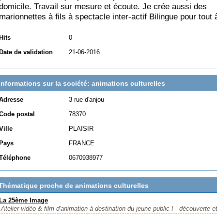
domicile. Travail sur mesure et écoute. Je crée aussi des
marionnettes à fils à spectacle inter-actif Bilingue pour tout 
Hits
0
Date de validation
21-06-2016
Informations sur la société: animations culturelles
Adresse
3 rue d'anjou
Code postal
78370
Ville
PLAISIR
Pays
FRANCE
Téléphone
0670938977
Thématique proche de animations culturelles
La 25ème Image
Atelier vidéo & film d'animation à destination du jeune public ! - découverte et