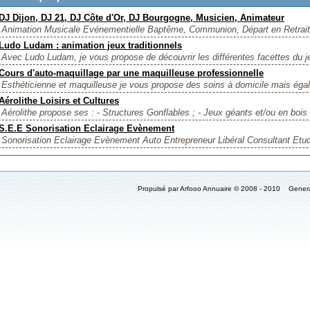
DJ Dijon, DJ 21, DJ Côte d'Or, DJ Bourgogne, Musicien, Animateur
Animation Musicale Evénementielle Baptême, Communion, Départ en Retrait
Ludo Ludam : animation jeux traditionnels
Avec Ludo Ludam, je vous propose de découvrir les différentes facettes du je
Cours d'auto-maquillage par une maquilleuse professionnelle
Esthéticienne et maquilleuse je vous propose des soins à domicile mais éga
Aérolithe Loisirs et Cultures
Aérolithe propose ses : - Structures Gonflables ; - Jeux géants et/ou en bois ;
S.E.E Sonorisation Eclairage Evènement
Sonorisation Eclairage Evènement Auto Entrepreneur Libéral Consultant Etude
Propulsé par Arfooo Annuaire © 2008 - 2010 Gener