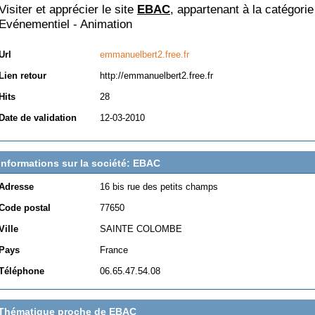
Visiter et apprécier le site
EBAC
, appartenant à la catégorie
Evénementiel - Animation
Url
emmanuelbert2.free.fr
Lien retour
http://emmanuelbert2.free.fr
Hits
28
Date de validation
12-03-2010
Informations sur la société: EBAC
Adresse
16 bis rue des petits champs
Code postal
77650
Ville
SAINTE COLOMBE
Pays
France
Téléphone
06.65.47.54.08
Thématique proche de EBAC