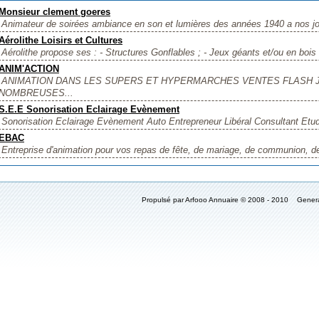
Monsieur clement goeres
Animateur de soirées ambiance en son et lumières des années 1940 a nos jo
Aérolithe Loisirs et Cultures
Aérolithe propose ses : - Structures Gonflables ; - Jeux géants et/ou en bois ;
ANIM'ACTION
ANIMATION DANS LES SUPERS ET HYPERMARCHES VENTES FLASH 
NOMBREUSES...
S.E.E Sonorisation Eclairage Evènement
Sonorisation Eclairage Evènement Auto Entrepreneur Libéral Consultant Etude
EBAC
Entreprise d'animation pour vos repas de fête, de mariage, de communion, de d
Propulsé par Arfooo Annuaire © 2008 - 2010 Gener