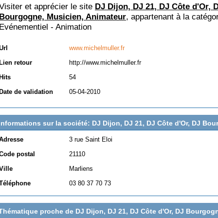
Visiter et apprécier le site
DJ Dijon, DJ 21, DJ Côte d'Or, 
Bourgogne, Musicien, Animateur
, appartenant à la catégo
Evénementiel - Animation
Url
www.michelmuller.fr
Lien retour
http://www.michelmuller.fr
Hits
54
Date de validation
05-04-2010
Informations sur la société: DJ Dijon, DJ 21, DJ Côte d'Or, DJ Bo
Adresse
3 rue Saint Eloi
Code postal
21110
Ville
Marliens
Téléphone
03 80 37 70 73
Thématique proche de DJ Dijon, DJ 21, DJ Côte d'Or, DJ Bourgog