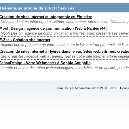
Thématique proche de BrucH Services
Creation de sites internet et infographie en Finistère
Création de sites internet, sites vitrine, ecommerce, sites mobile. Créations 
Mooh Design : agence de communication Web à Nantes (44)
Mooh Design, agence de communication à Nantes, vous présente ses services
E-Zee - Création site Internet
Aujourd’hui, la présence de votre société sur le Web est un pré-requis indisp
Creation de sites internet à Hyères,dans le var. Sites web vitrines, créa
Stef-creasites, agence web à Hyères, réalise votre site internet vitrine original
JahanDesign - Votre Webmaster à Sophia Antipolis
Je crée et anime des sites web esthétiques, abordables et de qualité, pour les
Propulsé par Arfooo Annuaire © 2008 - 2010 Gener