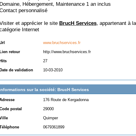
Domaine, Hébergement, Maintenance 1 an inclus
Contact personnalisé
Visiter et apprécier le site
BrucH Services
, appartenant à la
catégorie
Internet
Url
www.bruchservices.fr
Lien retour
http://www.bruchservices.fr
Hits
27
Date de validation
10-03-2010
Informations sur la société: BrucH Services
Adresse
176 Route de Kergadonna
Code postal
29000
Ville
Quimper
Téléphone
0679361899