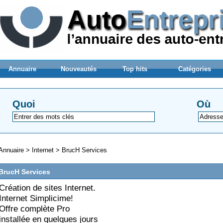
Annuaire
Nouveautés
Top hits
Catégories
Quoi
Où
Annuaire
>
Internet
>
BrucH Services
BrucH Services
Création de sites Internet.
Internet Simplicime!
Offre complète Pro
installée en quelques jours