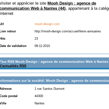
Visiter et apprécier le site
Mooh Design : agence de
communication Web à Nantes (44)
, appartenant à la catég
Internet
Url
mooh-design.com
Lien retour
http://mooh-design.com/accueil/liens-annuaires
Hits
23
Date de validation
08-11-2010
Flux RSS Mooh Design : agence de communication Web à Nantes 
d'actualités RSS
Informations sur la société: Mooh Design : agence de communica
Adresse
1 rue Santos Dumont
Code postal
44300
Ville
Nantes