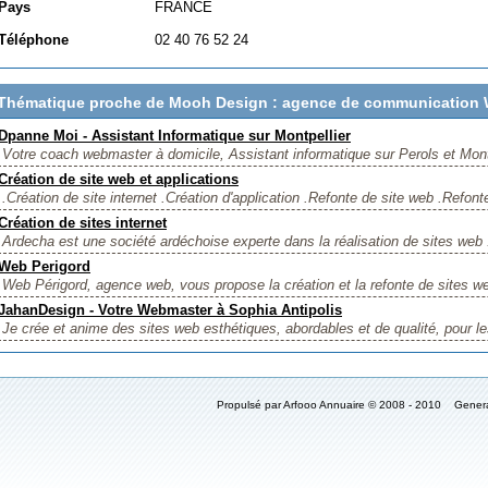
Pays
FRANCE
Téléphone
02 40 76 52 24
Thématique proche de Mooh Design : agence de communication W
Dpanne Moi - Assistant Informatique sur Montpellier
Votre coach webmaster à domicile, Assistant informatique sur Perols et Montp
Création de site web et applications
.Création de site internet .Création d'application .Refonte de site web .Refonte
Création de sites internet
Ardecha est une société ardéchoise experte dans la réalisation de sites web 
Web Perigord
Web Périgord, agence web, vous propose la création et la refonte de sites we
JahanDesign - Votre Webmaster à Sophia Antipolis
Je crée et anime des sites web esthétiques, abordables et de qualité, pour les
Propulsé par Arfooo Annuaire © 2008 - 2010 Gener