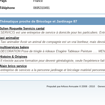
Pays
France
Téléphone
0695310491
Thématique proche de Bricolage et Jardinage 87
Julien Roquette Servicis cantal
SERVICIS est une entreprise de service à domicile pour les particuliers. Entr
taxi animalier
Taxi animalier Avoir un animal de compagnie est un vrai bonheur, mais devoir
multiservices balere
DECORATION Pose de tringle à rideaux Etagère Tableaux Peinture ..... ME
Histoire & Origines
Il n'existe aucune formation pour devenir généalogiste, seule l'expérience fait
Alain brico service
entreprise de services a la personne jardinage et bricolage matériel person
Propulsé par Arfooo Annuaire © 2008 - 2010 Gener