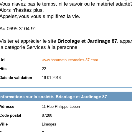
Vous n'avez pas le temps, ni le savoir ou le matériel adapté
Alors n'hésitez plus,
Appelez,vous vous simplifirez la vie.
Au 0695 3104 91
Visiter et apprécier le site
Bricolage et Jardinage 87
, appa
la catégorie
Services à la personne
Url
www.hommetoutesmains-87.com
Hits
22
Date de validation
19-01-2018
Informations sur la société: Bricolage et Jardinage 87
Adresse
11 Rue Philippe Lebon
Code postal
87280
Ville
Limoges