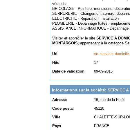
vérandas.
BRICOLAGE - Peinture, menuiserie, décoration
SERRURERIE - Changement serrure, dépann
ELECTRICITE - Réparation, installation
PLOMBERIE - Dépannage fuites, remplacement 
ASSISTANCE INFORMATIQUE - Dépannage, 
Visiter et apprécier le site
SERVICE A DOMIC
MONTARGOIS
, appartenant à la catégorie
Se
Url
xn--service--domicile-
Hits
17
Date de validation
09-09-2015
Informations sur la société: SERVIC
Adresse
16, rue de la Forêt
Code postal
45120
Ville
CHALETTE-SUR-LO
Pays
FRANCE