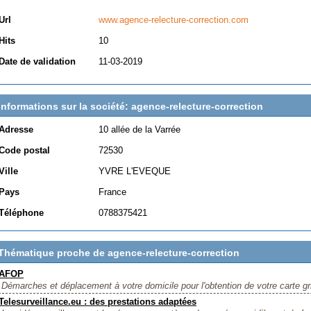
Url
www.agence-relecture-correction.com
Hits
10
Date de validation
11-03-2019
Informations sur la société: agence-relecture-correction
Adresse
10 allée de la Varrée
Code postal
72530
Ville
YVRE L'EVEQUE
Pays
France
Téléphone
0788375421
Thématique proche de agence-relecture-correction
AFOP
Démarches et déplacement à votre domicile pour l'obtention de votre carte grise
Telesurveillance.eu : des prestations adaptées