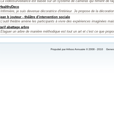
La vidéosurveillance est basée sur un système de caméras qui filment de fa
HealthyDeco
Infirmière, je suis devenue décoratrice d'intérieur. Je propose de la décoration 
jean b jouteur - théâtre d'intervention sociale
L’outil théâtre amène les participants à vivre des expériences imaginées mais
tarif abattage arbre
Elaguer un arbre de manière méthodique est tout un art et c'est ce que prop
Propulsé par Arfooo Annuaire © 2008 - 2010 Gener