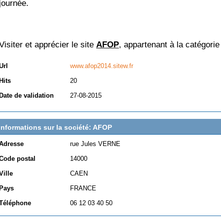
journée.
Visiter et apprécier le site
AFOP
, appartenant à la catégori
Url
www.afop2014.sitew.fr
Hits
20
Date de validation
27-08-2015
Informations sur la société: AFOP
Adresse
rue Jules VERNE
Code postal
14000
Ville
CAEN
Pays
FRANCE
Téléphone
06 12 03 40 50