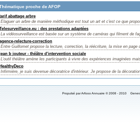
Thématique proche de AFOP
tarif abattage arbre
Elaguer un arbre de manière méthodique est tout un art et c'est ce que prop
Telesurveillance.eu : des prestations adaptées
La vidéosurveillance est basée sur un système de caméras qui filment de fa
agence-relecture-correction
Entre Guillomet propose la lecture, correction, la réécriture, la mise en page d
jean b jouteur - théâtre d'intervention sociale
L’outil théâtre amène les participants à vivre des expériences imaginées mais
HealthyDeco
Infirmière, je suis devenue décoratrice d'intérieur. Je propose de la décoration 
Propulsé par Arfooo Annuaire © 2008 - 2010 Gener