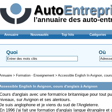
Annuaire
Nouveautés
Top hits
Catégories
Quoi
Où
Annuaire
>
Formation - Enseignement
>
Accessible English In Avignon, cours
Accessible English In Avignon, cours d'anglais à Avignon
Cours d'anglais avec une formatrice britannique pour tout pu
niveaux, sur Avignon et ses alentours.
Je suis anglophone et je viens du sud de l'Angleterre.
En 1996 j'ai fait une formation d'anglais langue étrangère et