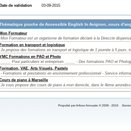
Date de validation
03-09-2015
Thématique proche de Accessible English In Avignon, cours d'ang
Mon Formateur
Mon Formateur est un organisme de formation déclaré à la Direccte dispensa
Formation en transport et logistique
Je propose des formations en transport et logistique de 1 journée à 5 jours, t
YMC Formations en PAO et Photo
_____ Pour particuliers et entreprises _____ - Des formations PAO et Photog
Formation, VAE, Arts Visuels, Pastels
- Formations et prestations en environnement professionnel - Service informat
Cours de piano à Marseille
Je vous propose des cours de piano à mon domicile, dans le 4ème arrondisse
Propulsé par Arfooo Annuaire © 2008 - 2010 Gener