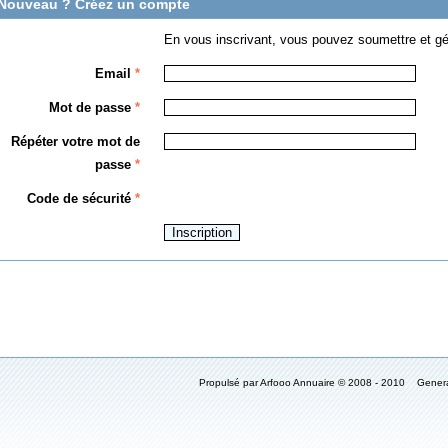
Nouveau ? Créez un compte
En vous inscrivant, vous pouvez soumettre et gé
Email
*
Mot de passe
*
Répéter votre mot de
passe
*
Code de sécurité
*
Propulsé par Arfooo Annuaire © 2008 - 2010 Gener