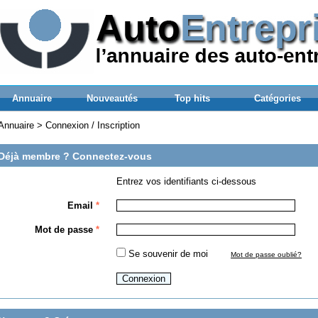
Annuaire
Nouveautés
Top hits
Catégories
Annuaire
>
Connexion / Inscription
Déjà membre ? Connectez-vous
Entrez vos identifiants ci-dessous
Email
*
Mot de passe
*
Se souvenir de moi
Mot de passe oublié?