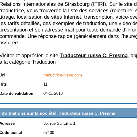
Relations Internationales de Strasbourg (ITIRI). Sur le site d
traductrice, vous trouverez la liste des services (relecture, 
titrage, localisation de sites Internet, transcription, voice-ove
les tarifs détaillés, des exemples de traduction, une vidéo d
présentation et son adresse mail pour toute demande d’info
commande. Une réponse rapide (généralement dans l’heure)
assurée.
Visiter et apprécier le site
Traducteur russe C. Presma
, ap
à la catégorie
Traduction
Url
traductrice-russe.com
Hits
11
Date de validation
04-11-2018
Informations sur la société: Traducteur russe C. Presma
Adresse
35, rue St. Erhard
Code postal
67100