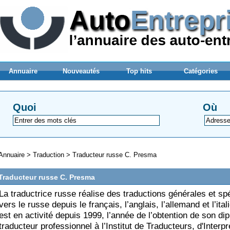
Annuaire
Nouveautés
Top hits
Catégories
Quoi
Où
Annuaire
>
Traduction
>
Traducteur russe C. Presma
Traducteur russe C. Presma
La traductrice russe réalise des traductions générales et sp
vers le russe depuis le français, l’anglais, l’allemand et l’ital
est en activité depuis 1999, l’année de l’obtention de son di
traducteur professionnel à l’Institut de Traducteurs, d'Interpr