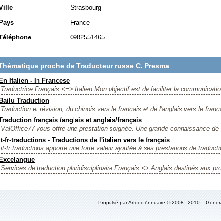
Ville
Strasbourg
Pays
France
Téléphone
0982551465
Thématique proche de Traducteur russe C. Presma
En Italien - In Francese
Traductrice Français <=> Italien Mon objectif est de faciliter la communicati
Bailu Traduction
Traduction et révision, du chinois vers le français et de l'anglais vers le frança
Traduction français /anglais et anglais/français
ValOffice77 vous offre une prestation soignée. Une grande connaissance de 
it-fr-traductions - Traductions de l'italien vers le français
it-fr traductions apporte une forte valeur ajoutée à ses prestations de traduction
Excelangue
Services de traduction pluridisciplinaire Français <> Anglais destinés aux pro
Propulsé par Arfooo Annuaire © 2008 - 2010 Gener