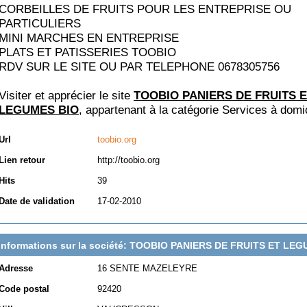
CORBEILLES DE FRUITS POUR LES ENTREPRISE OU
PARTICULIERS
MINI MARCHES EN ENTREPRISE
PLATS ET PATISSERIES TOOBIO
RDV SUR LE SITE OU PAR TELEPHONE 0678305756
Visiter et apprécier le site
TOOBIO PANIERS DE FRUITS 
LEGUMES BIO
, appartenant à la catégorie
Services à domic
Url
toobio.org
Lien retour
http://toobio.org
Hits
39
Date de validation
17-02-2010
Informations sur la société: TOOBIO PANIERS DE FRUITS ET LE
Adresse
16 SENTE MAZELEYRE
Code postal
92420