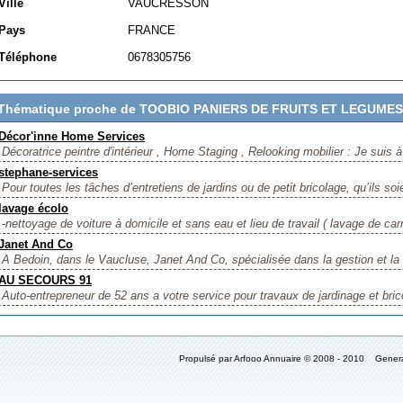
Ville
VAUCRESSON
Pays
FRANCE
Téléphone
0678305756
Thématique proche de TOOBIO PANIERS DE FRUITS ET LEGUMES
Décor'inne Home Services
Décoratrice peintre d'intérieur , Home Staging , Relooking mobilier : Je suis à
stephane-services
Pour toutes les tâches d’entretiens de jardins ou de petit bricolage, qu’ils soie
lavage écolo
-nettoyage de voiture à domicile et sans eau et lieu de travail ( lavage de car
Janet And Co
A Bedoin, dans le Vaucluse, Janet And Co, spécialisée dans la gestion et la 
AU SECOURS 91
Auto-entrepreneur de 52 ans a votre service pour travaux de jardinage et bric
Propulsé par Arfooo Annuaire © 2008 - 2010 Gener