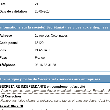
Hits
21
Date de validation
23-05-2014
Informations sur la société: Secrétariat - services aux entreprises
Adresse
10 rue des Cotonnades
Code postal
68120
Ville
PFASTATT
Pays
France
Téléphone
06 16 63 31 58
Thématique proche de Secrétariat - services aux entreprises
SECRETAIRE INDEPENDANTE en complément d'activité
Vous ne pouvez vous permettre d'avoir un salarié : externalisez. Exemple : E
KB Correction
Rendre vos idées claires et précises, sans fautes et sans lourdeurs, c'est ind
Assist'Office 38