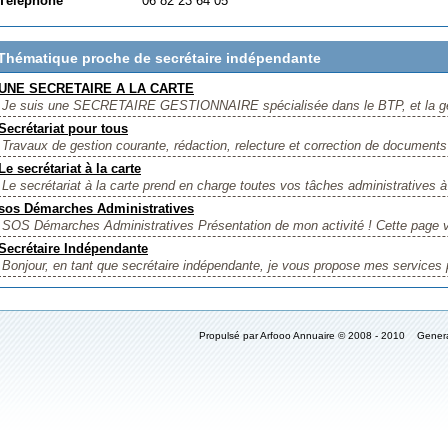
Téléphone
06 82 23 64 05
Thématique proche de secrétaire indépendante
UNE SECRETAIRE A LA CARTE
Je suis une SECRETAIRE GESTIONNAIRE spécialisée dans le BTP, et la ges
Secrétariat pour tous
Travaux de gestion courante, rédaction, relecture et correction de documents
Le secrétariat à la carte
Le secrétariat à la carte prend en charge toutes vos tâches administratives à
sos Démarches Administratives
SOS Démarches Administratives Présentation de mon activité ! Cette page v
Secrétaire Indépendante
Bonjour, en tant que secrétaire indépendante, je vous propose mes services 
Propulsé par Arfooo Annuaire © 2008 - 2010 Gener