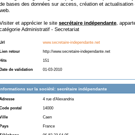
de bases des données sur access, création et actualisation 
web.
Visiter et apprécier le site
secrétaire indépendante
, appart
catégorie
Administratif - Secretariat
Url
www.secretaire-independante.net
Lien retour
http://www.secretaire-independante.net
Hits
151
Date de validation
01-03-2010
Informations sur la société: secrétaire indépendante
Adresse
4 rue d'Alexandria
Code postal
14000
Ville
Caen
Pays
France