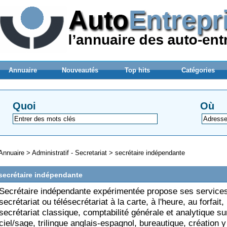
Annuaire
Nouveautés
Top hits
Catégories
Quoi
Où
Annuaire
>
Administratif - Secretariat
>
secrétaire indépendante
secrétaire indépendante
Secrétaire indépendante expérimentée propose ses service
secrétariat ou télésecrétariat à la carte, à l'heure, au forfait,
secrétariat classique, comptabilité générale et analytique su
ciel/sage, trilingue anglais-espagnol, bureautique, création y