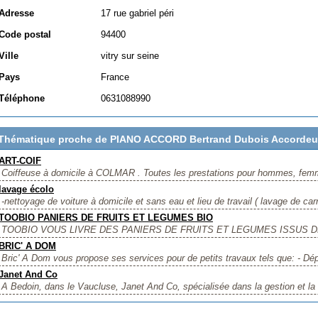
Adresse
17 rue gabriel péri
Code postal
94400
Ville
vitry sur seine
Pays
France
Téléphone
0631088990
Thématique proche de PIANO ACCORD Bertrand Dubois Accordeu
ART-COIF
Coiffeuse à domicile à COLMAR . Toutes les prestations pour hommes, fem
lavage écolo
-nettoyage de voiture à domicile et sans eau et lieu de travail ( lavage de car
TOOBIO PANIERS DE FRUITS ET LEGUMES BIO
TOOBIO VOUS LIVRE DES PANIERS DE FRUITS ET LEGUMES ISSUS DE
BRIC' A DOM
Bric' A Dom vous propose ses services pour de petits travaux tels que: - Dé
Janet And Co
A Bedoin, dans le Vaucluse, Janet And Co, spécialisée dans la gestion et la 