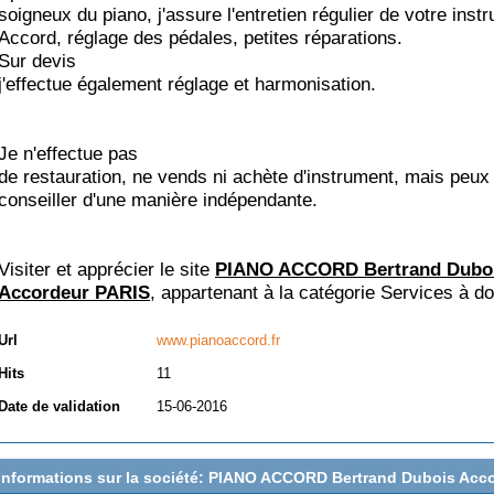
soigneux du piano, j'assure l'entretien régulier de votre inst
Accord, réglage des pédales, petites réparations.
Sur devis
j'effectue également réglage et harmonisation.
Je n'effectue pas
de restauration, ne vends ni achète d'instrument, mais peux
conseiller d'une manière indépendante.
Visiter et apprécier le site
PIANO ACCORD Bertrand Dubo
Accordeur PARIS
, appartenant à la catégorie
Services à do
Url
www.pianoaccord.fr
Hits
11
Date de validation
15-06-2016
Informations sur la société: PIANO ACCORD Bertrand Dubois Acc