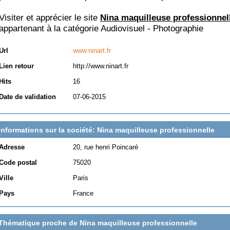
Visiter et apprécier le site
Nina maquilleuse professionnel
appartenant à la catégorie
Audiovisuel - Photographie
Url
www.ninart.fr
Lien retour
http://www.ninart.fr
Hits
16
Date de validation
07-06-2015
Informations sur la société: Nina maquilleuse professionnelle
Adresse
20, rue henri Poincaré
Code postal
75020
Ville
Paris
Pays
France
Thématique proche de Nina maquilleuse professionnelle