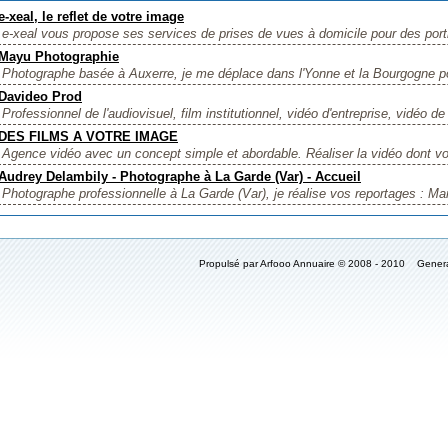
e-xeal, le reflet de votre image
e-xeal vous propose ses services de prises de vues à domicile pour des portr
Mayu Photographie
Photographe basée à Auxerre, je me déplace dans l'Yonne et la Bourgogne pou
Davideo Prod
Professionnel de l'audiovisuel, film institutionnel, vidéo d'entreprise, vidéo de
DES FILMS A VOTRE IMAGE
Agence vidéo avec un concept simple et abordable. Réaliser la vidéo dont vo
Audrey Delambily - Photographe à La Garde (Var) - Accueil
Photographe professionnelle à La Garde (Var), je réalise vos reportages : Mari
Propulsé par Arfooo Annuaire © 2008 - 2010 Gener