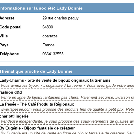
Informations sur la société: Lady Bonnie
Adresse
29 rue charles peguy
Code postal
64800
Ville
coarraze
Pays
France
Téléphone
0664132553
Thématique proche de Lady Bonnie
Lady-Charms - Site de vente de bijoux originaux faits-mains
Vous aimez les bijoux ? L'originalité ? La féérie ? Vous avez gardé votre âme 
fashion d&d
Vente en ligne de bijoux fantaisies pas chers. Paiement sécurisé, livraison ra
La Pesée - Thé Café Produits Régionaux
www.lapesee.com vous propose des produits fins de qualité à petit prix. Retro
charlott'lingerie
Vendeuse indépendante, je vous propose des sous-vêtements de qualités ains
By Eugénie - Bijoux fantaisie de créateur
By Eugénie est un site de vente en ligne de bijoux fantaisie de créateur. Sautoi