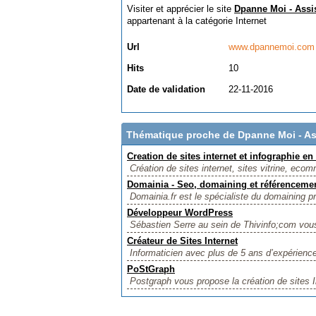
Visiter et apprécier le site
Dpanne Moi - Assis
appartenant à la catégorie
Internet
Url
www.dpannemoi.com
Hits
10
Date de validation
22-11-2016
Thématique proche de Dpanne Moi - Ass
Creation de sites internet et infographie en
Création de sites internet, sites vitrine, eco
Domainia - Seo, domaining et référenceme
Domainia.fr est le spécialiste du domaining pro
Développeur WordPress
Sébastien Serre au sein de Thivinfo;com vous 
Créateur de Sites Internet
Informaticien avec plus de 5 ans d’expérience 
PoStGraph
Postgraph vous propose la création de sites I