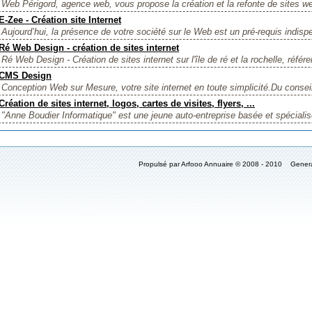
Web Périgord, agence web, vous propose la création et la refonte de sites we
E-Zee - Création site Internet
Aujourd’hui, la présence de votre société sur le Web est un pré-requis indisp
Ré Web Design - création de sites internet
Ré Web Design - Création de sites internet sur l'île de ré et la rochelle, référ
CMS Design
Conception Web sur Mesure, votre site internet en toute simplicité.Du conseil 
Création de sites internet, logos, cartes de visites, flyers, ...
"Anne Boudier Informatique" est une jeune auto-entreprise basée et spécialis
Propulsé par Arfooo Annuaire © 2008 - 2010 Gener