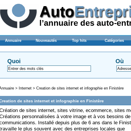
Annuaire
Nouveautés
Top hits
Catégories
Quoi
Où
Annuaire
>
Internet
>
Creation de sites internet et infographie en Finistère
Creation de sites internet et infographie en Finistère
Création de sites internet, sites vitrine, ecommerce, sites m
Créations personnalisées à votre image et à vos besoins de
communications. Installé depuis plus de 6 ans dans le Finist
travaille le plus souvent avec des entreprises locales que