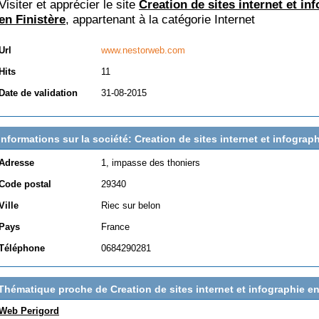
Visiter et apprécier le site
Creation de sites internet et in
en Finistère
, appartenant à la catégorie
Internet
Url
www.nestorweb.com
Hits
11
Date de validation
31-08-2015
Informations sur la société: Creation de sites internet et infograph
Adresse
1, impasse des thoniers
Code postal
29340
Ville
Riec sur belon
Pays
France
Téléphone
0684290281
Thématique proche de Creation de sites internet et infographie en
Web Perigord