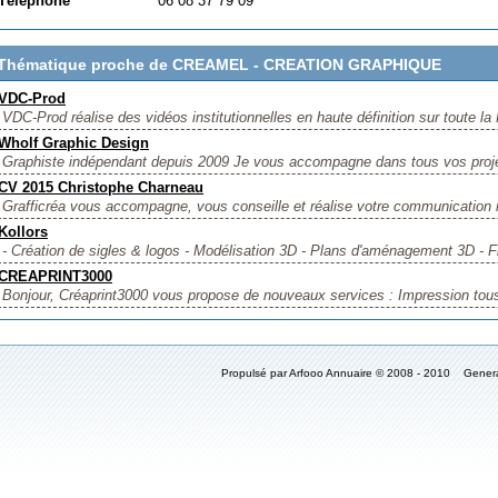
Téléphone
06 08 37 79 09
Thématique proche de CREAMEL - CREATION GRAPHIQUE
VDC-Prod
VDC-Prod réalise des vidéos institutionnelles en haute définition sur toute la 
Wholf Graphic Design
Graphiste indépendant depuis 2009 Je vous accompagne dans tous vos projets
CV 2015 Christophe Charneau
Grafficréa vous accompagne, vous conseille et réalise votre communication in
Kollors
- Création de sigles & logos - Modélisation 3D - Plans d'aménagement 3D - Fl
CREAPRINT3000
Bonjour, Créaprint3000 vous propose de nouveaux services : Impression tous
Propulsé par Arfooo Annuaire © 2008 - 2010 Gener