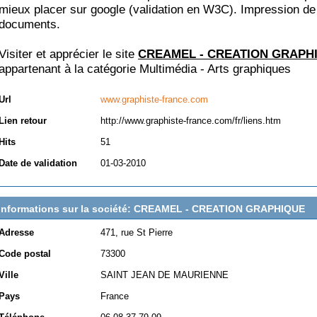
mieux placer sur google (validation en W3C). Impression de
documents.
Visiter et apprécier le site
CREAMEL - CREATION GRAPH
appartenant à la catégorie
Multimédia - Arts graphiques
Url
www.graphiste-france.com
Lien retour
http://www.graphiste-france.com/fr/liens.htm
Hits
51
Date de validation
01-03-2010
Informations sur la société: CREAMEL - CREATION GRAPHIQUE
Adresse
471, rue St Pierre
Code postal
73300
Ville
SAINT JEAN DE MAURIENNE
Pays
France