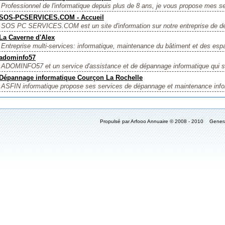
Professionnel de l'informatique depuis plus de 8 ans, je vous propose mes se
SOS-PCSERVICES.COM - Accueil
SOS PC SERVICES.COM est un site d'information sur notre entreprise de dé
La Caverne d'Alex
Entreprise multi-services: informatique, maintenance du bâtiment et des espa
adominfo57
ADOMINFO57 et un service d'assistance et de dépannage informatique qui s'a
Dépannage informatique Courçon La Rochelle
ASFIN informatique propose ses services de dépannage et maintenance infor
Propulsé par Arfooo Annuaire © 2008 - 2010 Gener