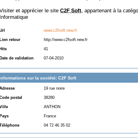
Visiter et apprécier le site
C2F Soft
, appartenant à la catégo
Informatique
Url
www.c2fsoft.new.fr
Lien retour
http://www.c2fsoft.new.fr
Hits
41
Date de validation
07-04-2010
Informations sur la société: C2F Soft
Adresse
19 rue noire
Code postal
38280
Ville
ANTHON
Pays
France
Téléphone
04 72 46 35 02