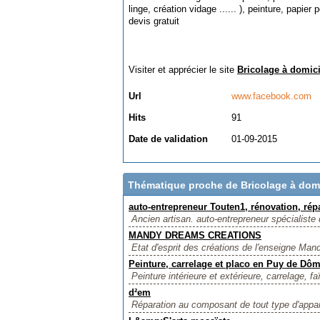
linge, création vidage ...... ), peinture, papier p
devis gratuit
Visiter et apprécier le site
Bricolage à domici
Url
www.facebook.com
Hits
91
Date de validation
01-09-2015
Thématique proche de Bricolage à domi
auto-entrepreneur Touten1, rénovation, rép
Ancien artisan. auto-entrepreneur spécialiste 
MANDY DREAMS CREATIONS
Etat d'esprit des créations de l'enseigne Man
Peinture, carrelage et placo en Puy de Dô
Peinture intérieure et extérieure, carrelage, faï
d²em
Réparation au composant de tout type d'appare