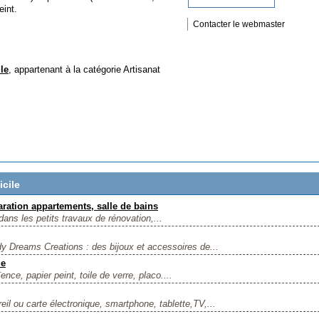
eint.
Contacter le webmaster
le
, appartenant à la catégorie
Artisanat
cile
aration appartements, salle de bains
dans les petits travaux de rénovation,...
dy Dreams Creations : des bijoux et accessoires de...
me
ence, papier peint, toile de verre, placo....
il ou carte électronique, smartphone, tablette,TV,...