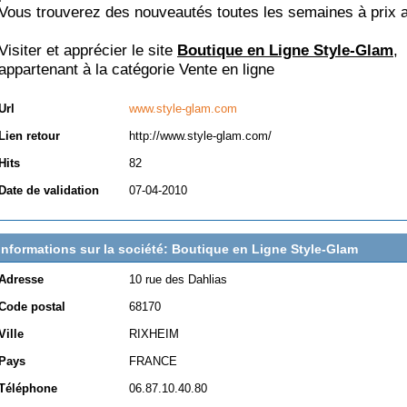
Vous trouverez des nouveautés toutes les semaines à prix at
Visiter et apprécier le site
Boutique en Ligne Style-Glam
,
appartenant à la catégorie
Vente en ligne
Url
www.style-glam.com
Lien retour
http://www.style-glam.com/
Hits
82
Date de validation
07-04-2010
Informations sur la société: Boutique en Ligne Style-Glam
Adresse
10 rue des Dahlias
Code postal
68170
Ville
RIXHEIM
Pays
FRANCE
Téléphone
06.87.10.40.80