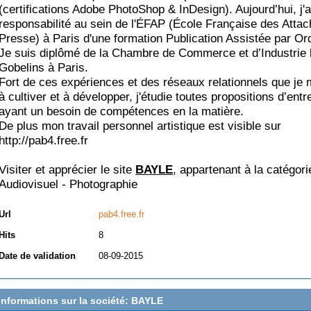
(certifications Adobe PhotoShop & InDesign). Aujourd’hui, j'a
responsabilité au sein de l'ÉFAP (École Française des Atta
Presse) à Paris d'une formation Publication Assistée par Ord
Je suis diplômé de la Chambre de Commerce et d’Industrie 
Gobelins à Paris.
Fort de ces expériences et des réseaux relationnels que je 
à cultiver et à développer, j'étudie toutes propositions d’entr
ayant un besoin de compétences en la matière.
De plus mon travail personnel artistique est visible sur
http://pab4.free.fr
Visiter et apprécier le site
BAYLE
, appartenant à la catégori
Audiovisuel - Photographie
Url
pab4.free.fr
Hits
8
Date de validation
08-09-2015
Informations sur la société: BAYLE