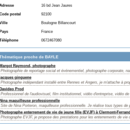
Adresse
16 bd Jean Jaures
Code postal
92100
Ville
Boulogne Billancourt
Pays
France
Téléphone
0672467080
Thématique proche de BAYLE
Margot Raymond, photographe
Photographie de reportage social et événementiel, photographe corporate, na
jacques ginguene
Photographe indépendant installé entre Rennes et Angers, je m'attache à pro
Davideo Prod
Professionnel de l'audiovisuel, film institutionnel, vidéo d'entreprise, vidéo de
Nina maquilleuse professionnelle
Site de Nina Porteron, maquilleuse professionnelle. Je réalise tous types de p
Photographe enterrement de vie de jeune fille (EVJF) à Clermont-Ferran
Photographe EVJF, je propose des prestations pour les enterrements de vie de 