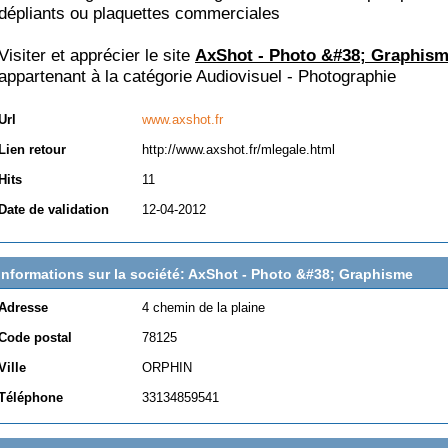
dépliants ou plaquettes commerciales
Visiter et apprécier le site
AxShot - Photo &#38; Graphis
appartenant à la catégorie
Audiovisuel - Photographie
Url
www.axshot.fr
Lien retour
http://www.axshot.fr/mlegale.html
Hits
11
Date de validation
12-04-2012
Informations sur la société: AxShot - Photo &#38; Graphisme
Adresse
4 chemin de la plaine
Code postal
78125
Ville
ORPHIN
Téléphone
33134859541