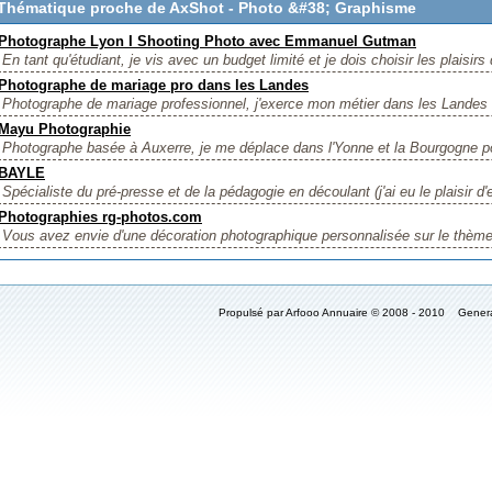
Thématique proche de AxShot - Photo &#38; Graphisme
Photographe Lyon I Shooting Photo avec Emmanuel Gutman
En tant qu'étudiant, je vis avec un budget limité et je dois choisir les plaisirs 
Photographe de mariage pro dans les Landes
Photographe de mariage professionnel, j'exerce mon métier dans les Landes 
Mayu Photographie
Photographe basée à Auxerre, je me déplace dans l'Yonne et la Bourgogne pou
BAYLE
Spécialiste du pré-presse et de la pédagogie en découlant (j'ai eu le plaisir d'
Photographies rg-photos.com
Vous avez envie d'une décoration photographique personnalisée sur le thème 
Propulsé par Arfooo Annuaire © 2008 - 2010 Gener