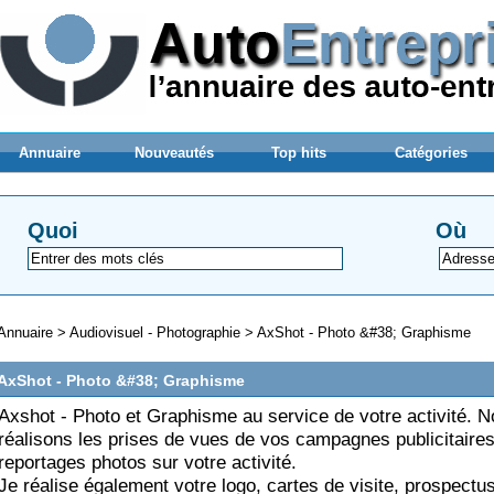
Annuaire
Nouveautés
Top hits
Catégories
Quoi
Où
Annuaire
>
Audiovisuel - Photographie
>
AxShot - Photo &#38; Graphisme
AxShot - Photo &#38; Graphisme
Axshot - Photo et Graphisme au service de votre activité. 
réalisons les prises de vues de vos campagnes publicitaires
reportages photos sur votre activité.
Je réalise également votre logo, cartes de visite, prospectus