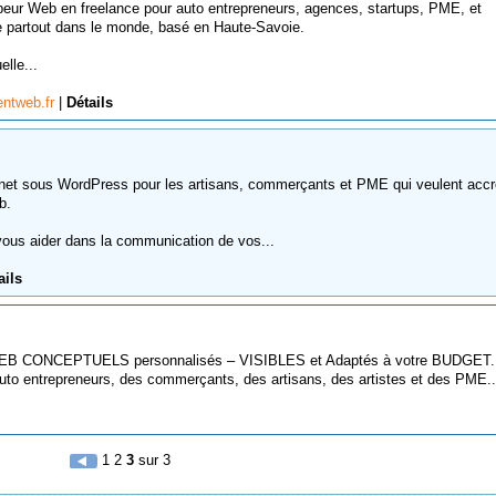
ur Web en freelance pour auto entrepreneurs, agences, startups, PME, et
le partout dans le monde, basé en Haute-Savoie.
elle...
ntweb.fr
|
Détails
ernet sous WordPress pour les artisans, commerçants et PME qui veulent accr
b.
ous aider dans la communication de vos...
ails
EB CONCEPTUELS personnalisés – VISIBLES et Adaptés à votre BUDGET.
auto entrepreneurs, des commerçants, des artisans, des artistes et des PME..
1
2
3
sur 3