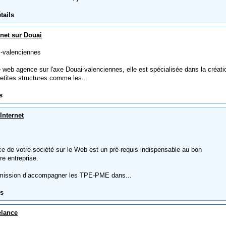
tails
rnet sur Douai
-valenciennes
 web agence sur l'axe Douai-valenciennes, elle est spécialisée dans la créati
 petites structures comme les...
s
 Internet
ce de votre société sur le Web est un pré-requis indispensable au bon
e entreprise.
mission d’accompagner les TPE-PME dans...
ls
lance