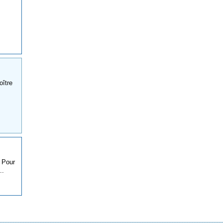
oître
 Pour
..