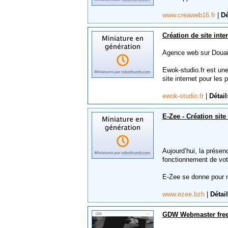
www.creaweb16.fr
|
Dé
Création de site inte
Agence web sur Douai
Ewok-studio.fr est une
site internet pour les
ewok-studio.fr
|
Détail
E-Zee - Création site
Aujourd’hui, la présen
fonctionnement de votr
E-Zee se donne pour 
www.ezee.bzh
|
Détai
GDW Webmaster free